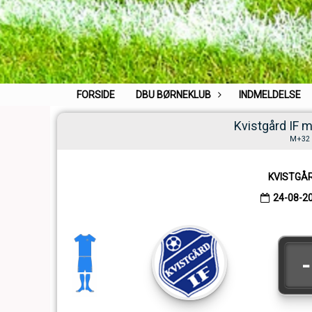
FORSIDE
DBU BØRNEKLUB
INDMELDELSE
Kvistgård IF 
M+32 2
KVISTGÅ
24-08-2
-