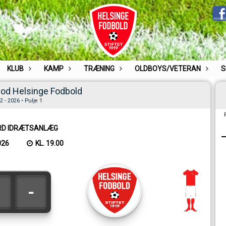
KLUB
KAMP
TRÆNING
OLDBOYS/VETERAN
S
mod Helsinge Fodbold
 - 2026 • Pulje 1
RD IDRÆTSANLÆG
026
KL. 19.00
-