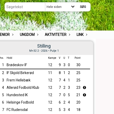
Hele siden
ENIOR
UNGDOM
AKTIVITETER
LINK
Stilling
M+32 2 - 2026 • Pulje 1
Pos.
Hold
Kampe
V
U
T
Point
1
Brødeskov IF
12
9
3
0
30
2
IF Skjold Birkerød
11
8
1
2
25
3
Frem Hellebæk
12
7
4
1
25
4
Allerød Fodbold Klub
12
7
2
3
23
5
Hundested IK
12
7
0
5
21
6
Helsinge Fodbold
12
6
2
4
20
7
FC Rudersdal
12
5
3
4
18