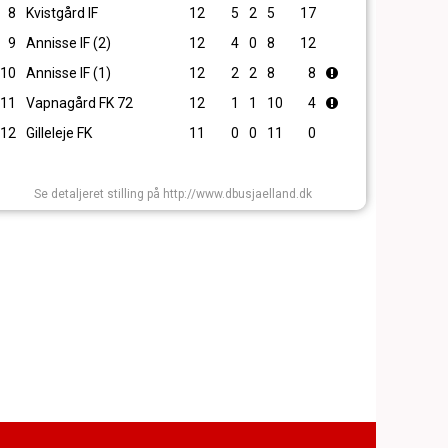
8
Kvistgård IF
12
5
2
5
17
9
Annisse IF (2)
12
4
0
8
12
10
Annisse IF (1)
12
2
2
8
8
11
Vapnagård FK 72
12
1
1
10
4
12
Gilleleje FK
11
0
0
11
0
Se detaljeret stilling på http://www.dbusjaelland.dk