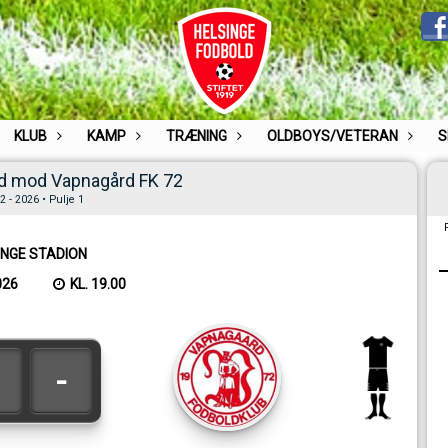
KLUB
KAMP
TRÆNING
OLDBOYS/VETERAN
S
d mod Vapnagård FK 72
 - 2026 • Pulje 1
INGE STADION
026
KL. 19.00
-