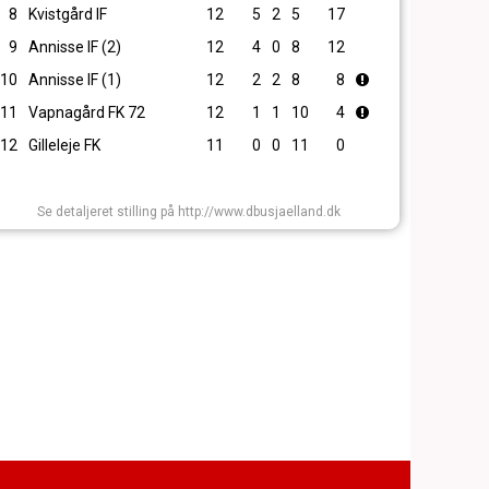
8
Kvistgård IF
12
5
2
5
17
9
Annisse IF (2)
12
4
0
8
12
10
Annisse IF (1)
12
2
2
8
8
11
Vapnagård FK 72
12
1
1
10
4
12
Gilleleje FK
11
0
0
11
0
Se detaljeret stilling på http://www.dbusjaelland.dk