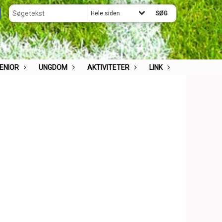
Hele siden
ENIOR
UNGDOM
AKTIVITETER
LINK