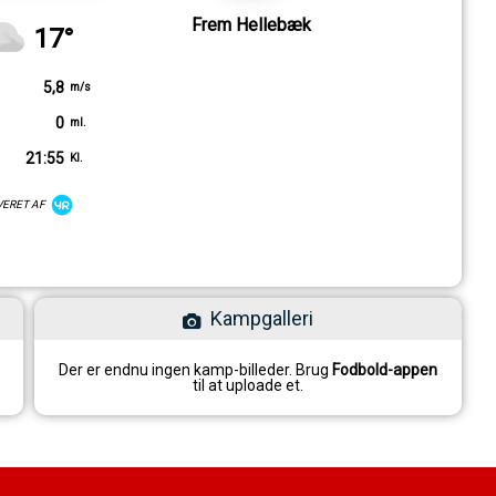
Frem Hellebæk
17°
5,8
m/s
0
ml.
21:55
Kl.
VERET AF
Kampgalleri
Der er endnu ingen kamp-billeder. Brug
Fodbold-appen
til at uploade et.