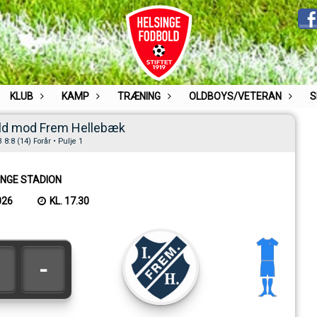
KLUB
KAMP
TRÆNING
OLDBOYS/VETERAN
S
ld mod Frem Hellebæk
8:8 (14) Forår • Pulje 1
INGE STADION
026
KL. 17.30
-