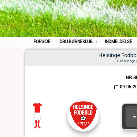
FORSIDE
DBU BØRNEKLUB
INDMELDELSE
Helsinge Fodbo
U12 Drenge 3 
HELS
09-06-2
-