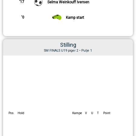
'17
Selma Weinkouff Iversen
'0
Kamp start
Stilling
SM FINALS U19 piger 2 • Pulje 1
Pos.
Hold
Kampe
V
U
T
Point