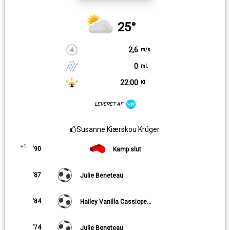
25°
2,6
m/s
0
ml.
22:00
Kl.
LEVERET AF
Susanne Kiærskou Krüger
+1
'90
Kamp slut
'87
Julie Beneteau
'84
Hailey Vanilla Cassiopeia Haagh
'74
Julie Beneteau