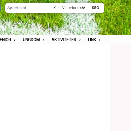
Kun i Vinterbold kampe på kunstbanen
ENIOR
UNGDOM
AKTIVITETER
LINK