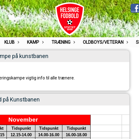
KLUB
KAMP
TRÆNING
OLDBOYS/VETERAN
S
ampe på kunstbanen
eringskampe vigtig info til alle trænere.
ld på Kunstbanen