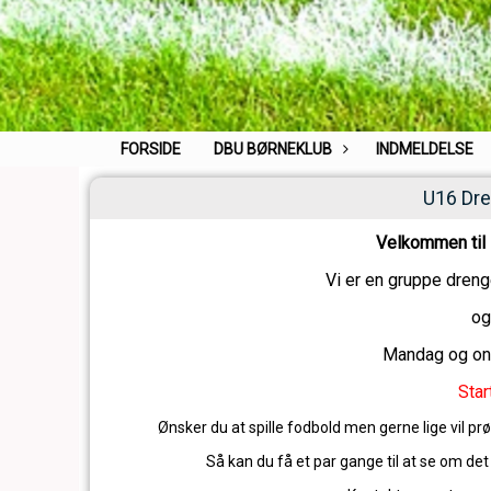
FORSIDE
DBU BØRNEKLUB
INDMELDELSE
U16 Dre
Velkommen til
Vi er en gruppe dreng
og
Mandag og ons
Star
Ønsker du at spille fodbold men gerne lige vil p
Så kan du få et par gange til at se om det 