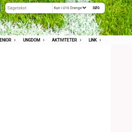
Kun i U16 Drenge -årg. 2011
ENIOR
UNGDOM
AKTIVITETER
LINK