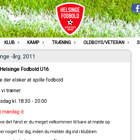
KLUB
KAMP
TRÆNING
OLDBOYS/VETERAN
S
nge -årg. 2011
 Helsinge Fodbold U16
e der elsker at spille fodbold
 vi træner:
dag kl. 18.30 - 20.00
t mandag d.
røve det først er du meget velkommen til bare at møde op.
er noget for dig, inden du melder dig ind i klubben.