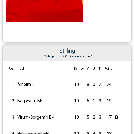
Stilling
U13 Piger 3 8:8 (13) Forår • Pulje 1
Pos.
Hold
Kampe
V
U
T
Point
1
Ålholm IF
10
8
0
2
24
2
Bagsværd BK
10
6
1
3
19
3
Virum-Sorgenfri BK
10
5
2
3
17
4
Helsinge Fodbold
10
3
4
3
13